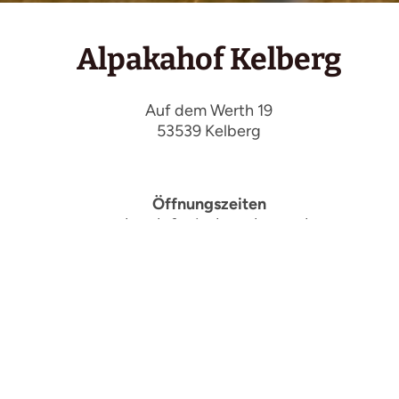
Alpakahof Kelberg
Auf dem Werth 19
53539 Kelberg
Öffnungszeiten
Nach Telefonischer absprache
Telefon
+49 (0) 177 686 28 55
E-Mail
info@alpakahof-kelberg.de